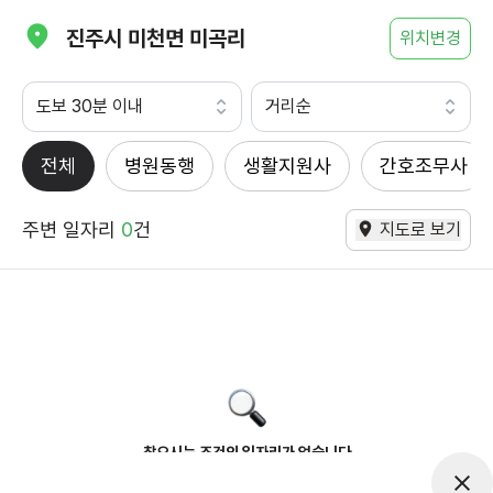
진주시 미천면 미곡리
위치변경
도보 30분 이내
거리순
전체
병원동행
생활지원사
간호조무사
주변 일자리
0
건
지도로 보기
찾으시는 조건의 일자리가 없습니다
더욱더 노력하는 케어파트너가 되겠습니다.