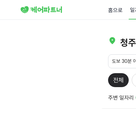
일
홈으로
청주
도보 30분 
전체
주변 일자리