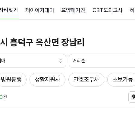
자리찾기
케어아카데미
요양매거진
CBT모의고사
혜
시 흥덕구 옥산면 장남리
이내
거리순
병원동행
생활지원사
간호조무사
초보가능
0
건