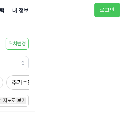
로그인
택
내 정보
위치변경
추가수당
방문요양
입주요양
방문목욕
지도로 보기