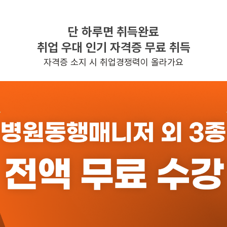
단 하루면 취득완료
찾으시는 조건의 일자리가 없습니다
취업 우대 인기 자격증 무료 취득
더욱더 노력하는 케어파트너가 되겠습니다.
자격증 소지 시 취업경쟁력이 올라가요
반경 3KM 이내의 일자리 확인하기