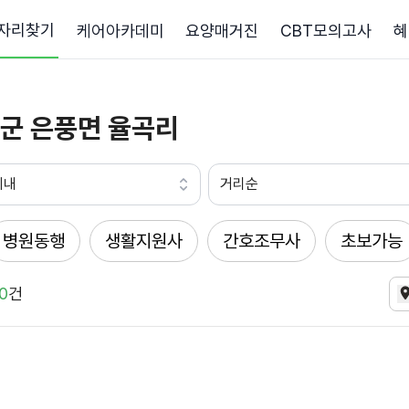
자리찾기
케어아카데미
요양매거진
CBT모의고사
혜
군 은풍면 율곡리
이내
거리순
병원동행
생활지원사
간호조무사
초보가능
0
건