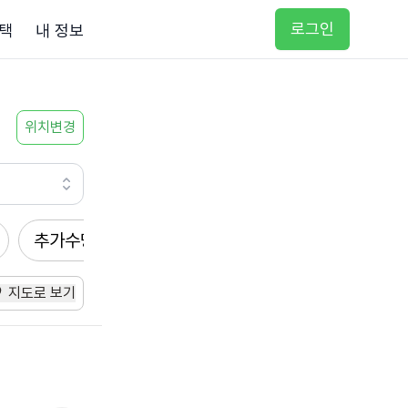
로그인
택
내 정보
위치변경
추가수당
방문요양
입주요양
방문목욕
지도로 보기