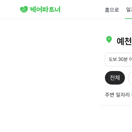
일
홈으로
예천
도보 30분 
전체
주변 일자리