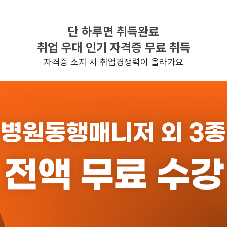
단 하루면 취득완료
찾으시는 조건의 일자리가 없습니다
취업 우대 인기 자격증 무료 취득
더욱더 노력하는 케어파트너가 되겠습니다.
자격증 소지 시 취업경쟁력이 올라가요
반경 3KM 이내의 일자리 확인하기