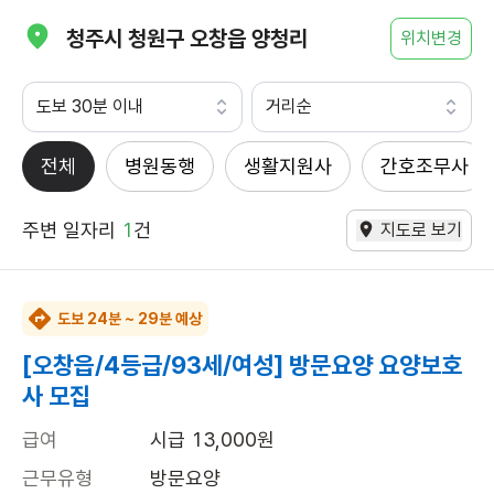
청주시 청원구 오창읍 양청리
위치변경
도보 30분 이내
거리순
전체
병원동행
생활지원사
간호조무사
주변 일자리
1
건
지도로 보기
도보 24분 ~ 29분 예상
[오창읍/4등급/93세/여성] 방문요양 요양보호
사 모집
급여
시급 13,000원
근무유형
방문요양