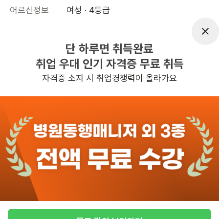
어르신정보
여성 · 4등급
근무요일
월~토 (주 6일)
근무시간
09:00~12:00
단 하루면 취득완료
취업 우대 인기 자격증 무료 취득
높은급여
초보가능
자격증 소지 시 취업경쟁력이 올라가요
관심
일자리정보 더보기
2일전
등록
반경 3KM 이내의 일자리 확인하기