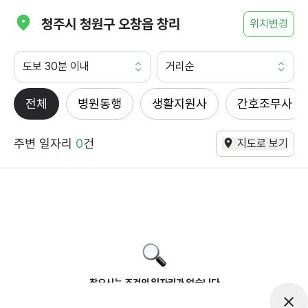
청주시 청원구 오창읍 창리
위치변경
도보 30분 이내
거리순
전체
병원동행
생활지원사
간호조무사
주변 일자리
0
건
지도로 보기
찾으시는 조건의 일자리가 없습니다
더욱더 노력하는 케어파트너가 되겠습니다.