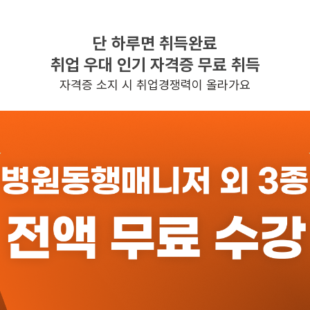
단 하루면 취득완료
찾으시는 조건의 일자리가 없습니다
취업 우대 인기 자격증 무료 취득
더욱더 노력하는 케어파트너가 되겠습니다.
자격증 소지 시 취업경쟁력이 올라가요
반경 3KM 이내의 일자리 확인하기