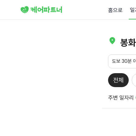
일
홈으로
봉화
도보 30분 
전체
주변 일자리