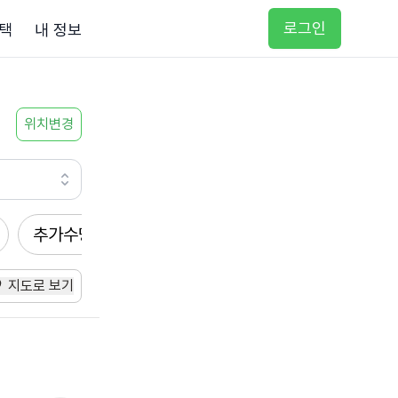
로그인
택
내 정보
위치변경
추가수당
방문요양
입주요양
방문목욕
지도로 보기