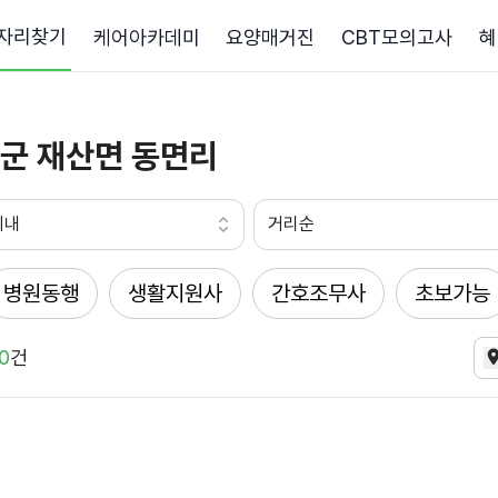
자리찾기
케어아카데미
요양매거진
CBT모의고사
혜
군 재산면 동면리
이내
거리순
병원동행
생활지원사
간호조무사
초보가능
0
건