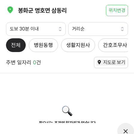
봉화군 명호면 삼동리
위치변경
도보 30분 이내
거리순
전체
병원동행
생활지원사
간호조무사
주변 일자리
0
건
지도로 보기
찾으시는 조건의 일자리가 없습니다
더욱더 노력하는 케어파트너가 되겠습니다.