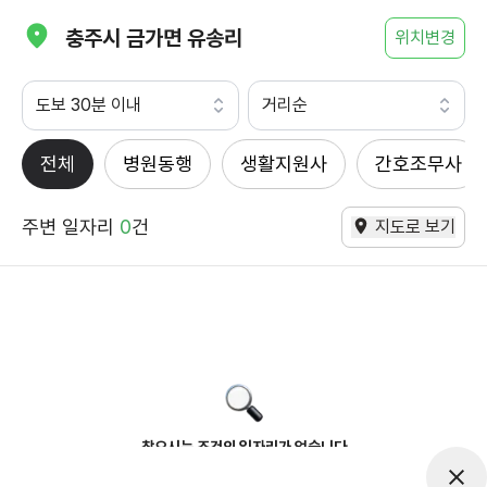
충주시 금가면 유송리
위치변경
도보 30분 이내
거리순
전체
병원동행
생활지원사
간호조무사
주변 일자리
0
건
지도로 보기
찾으시는 조건의 일자리가 없습니다
더욱더 노력하는 케어파트너가 되겠습니다.