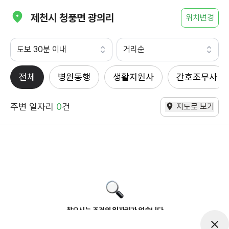
제천시 청풍면 광의리
위치변경
도보 30분 이내
거리순
전체
병원동행
생활지원사
간호조무사
주변 일자리
0
건
지도로 보기
찾으시는 조건의 일자리가 없습니다
더욱더 노력하는 케어파트너가 되겠습니다.