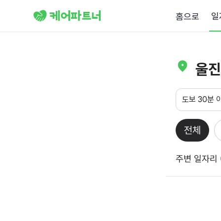
일
홈으로
울진
도보 30분 
전체
주변 일자리