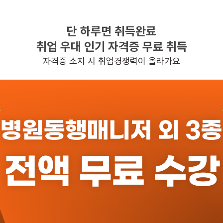
단 하루면 취득완료
찾으시는 조건의 일자리가 없습니다
취업 우대 인기 자격증 무료 취득
더욱더 노력하는 케어파트너가 되겠습니다.
자격증 소지 시 취업경쟁력이 올라가요
반경 3KM 이내의 일자리 확인하기