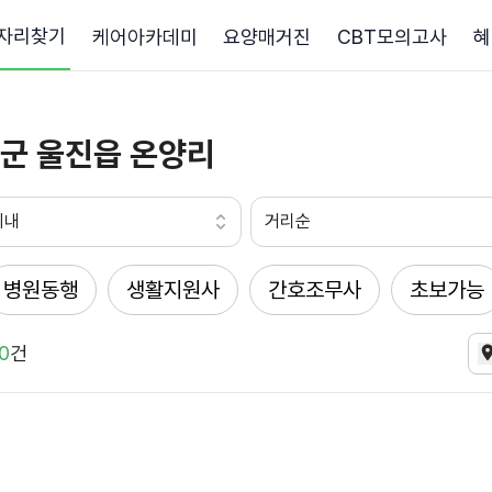
자리찾기
케어아카데미
요양매거진
CBT모의고사
혜
군 울진읍 온양리
이내
거리순
병원동행
생활지원사
간호조무사
초보가능
0
건