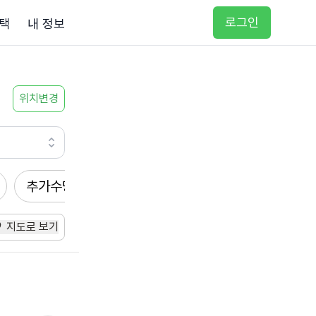
로그인
택
내 정보
위치변경
추가수당
방문요양
입주요양
방문목욕
지도로 보기