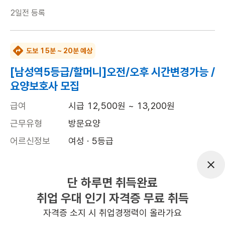
2일전
등록
도보 15분 ~ 20분 예상
[남성역5등급/할머니]오전/오후 시간변경가능 /
요양보호사 모집
급여
시급 12,500원 ~ 13,200원
근무유형
방문요양
어르신정보
여성 · 5등급
근무요일
월~금 (주 5일)
근무시간
10:00~13:00
단 하루면 취득완료
취업 우대 인기 자격증 무료 취득
높은급여
초보가능
자격증 소지 시 취업경쟁력이 올라가요