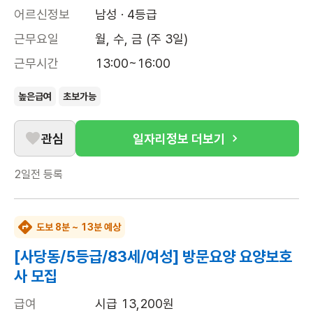
어르신정보
남성 · 4등급
근무요일
월, 수, 금 (주 3일)
근무시간
13:00~16:00
높은급여
초보가능
관심
일자리정보 더보기
2일전
등록
도보 8분 ~ 13분 예상
[사당동/5등급/83세/여성] 방문요양 요양보호
사 모집
급여
시급 13,200원