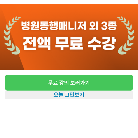
관심
일자리정보 더보기
13일전
등록
도보 16분 ~ 21분 예상
[봉천동] 재가 요양보호사 모집
급여
시급 10,320원 ~ 13,100원
근무유형
방문요양
무료 강의 보러가기
어르신정보
남성 · 3등급
오늘 그만보기
근무요일
주6일근무
홈
일자리찾기
아카데미
혜택
내 정보
근무시간
평일 : (근무시간) (오후) 4시 00분 ~ (오
후) 7시 00분, 주 6일 근무
높은급여