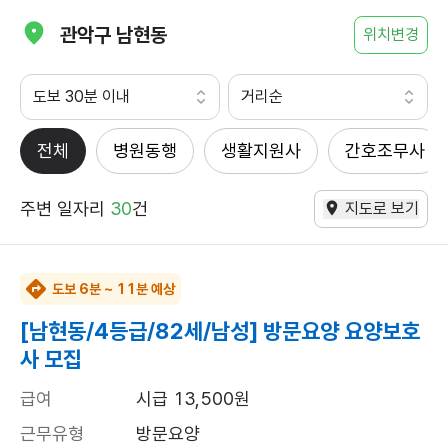
관악구 남현동
위치변경
도보 30분 이내
거리순
전체
병원동행
생활지원사
간호조무사
주변 일자리
30
건
지도로 보기
도보 6분 ~ 11분 예상
[남현동/4등급/82세/남성] 방문요양 요양보호
사 모집
급여
시급 13,500원
근무유형
방문요양