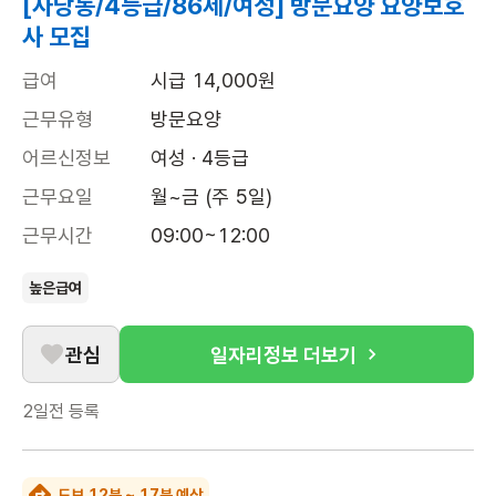
[사당동/4등급/86세/여성] 방문요양 요양보호
사 모집
급여
시급 14,000원
근무유형
방문요양
어르신정보
여성 · 4등급
근무요일
월~금 (주 5일)
근무시간
09:00~12:00
높은급여
관심
일자리정보 더보기
2일전
등록
도보 12분 ~ 17분 예상