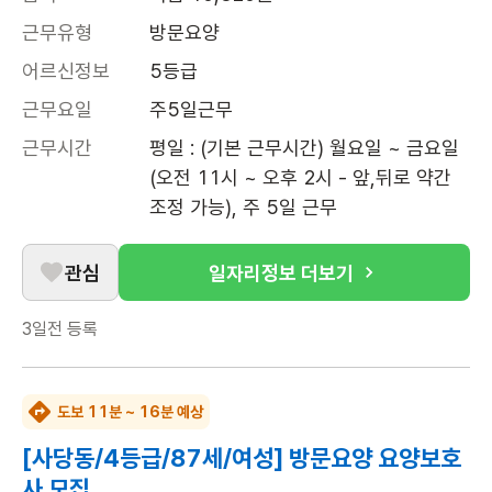
근무유형
방문요양
어르신정보
5등급
근무요일
주5일근무
근무시간
평일 : (기본 근무시간) 월요일 ~ 금요일 
(오전 11시 ~ 오후 2시 - 앞,뒤로 약간 
조정 가능), 주 5일 근무
관심
일자리정보 더보기
3일전
등록
도보 11분 ~ 16분 예상
[사당동/4등급/87세/여성] 방문요양 요양보호
사 모집