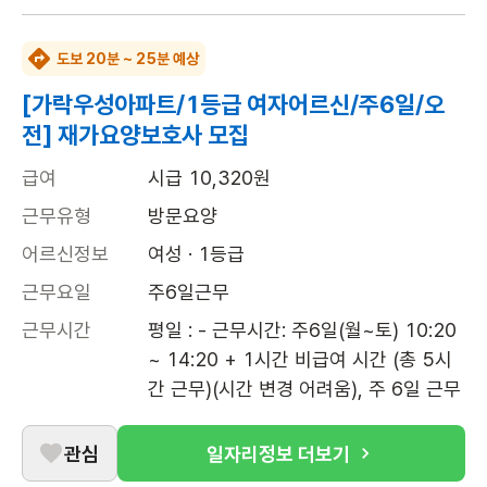
도보 20분 ~ 25분 예상
[가락우성아파트/1등급 여자어르신/주6일/오
전] 재가요양보호사 모집
급여
시급 10,320원
근무유형
방문요양
어르신정보
여성 · 1등급
근무요일
주6일근무
근무시간
평일 : - 근무시간: 주6일(월~토) 10:20 
~ 14:20 + 1시간 비급여 시간 (총 5시
간 근무)(시간 변경 어려움), 주 6일 근무
관심
일자리정보 더보기