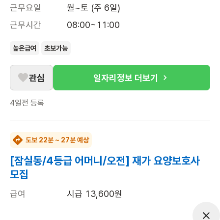
근무요일
월~토 (주 6일)
근무시간
08:00~11:00
높은급여
초보가능
관심
일자리정보 더보기
4일전
등록
도보 22분 ~ 27분 예상
[잠실동/4등급 어머니/오전] 재가 요양보호사
모집
급여
시급 13,600원
근무유형
방문요양