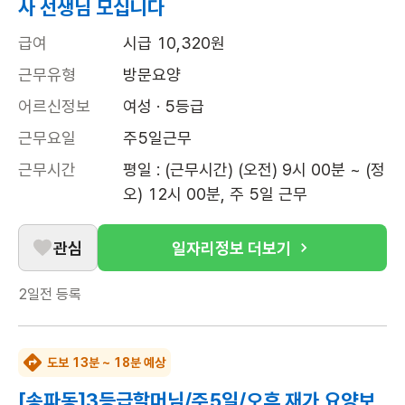
사 선생님 모십니다
급여
시급 10,320원
근무유형
방문요양
어르신정보
여성 · 5등급
근무요일
주5일근무
근무시간
평일 : (근무시간) (오전) 9시 00분 ~ (정
오) 12시 00분, 주 5일 근무
관심
일자리정보 더보기
2일전
등록
도보 13분 ~ 18분 예상
[송파동]3등급할머님/주5일/오후 재가 요양보