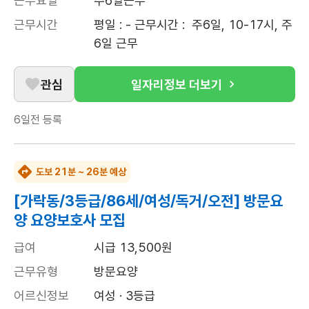
근무요일
주6일근무
근무시간
평일 : - 근무시간 :  주6일, 10-17시, 주 
6일 근무
관심
일자리정보 더보기
6일전
등록
도보 21분 ~ 26분 예상
[가락동/3등급/86세/여성/독거/오전] 방문요
양 요양보호사 모집
급여
시급 13,500원
근무유형
방문요양
어르신정보
여성 · 3등급