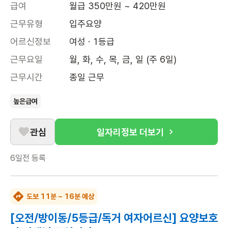
급여
월급 350만원 ~ 420만원
근무유형
입주요양
어르신정보
여성 · 1등급
근무요일
월, 화, 수, 목, 금, 일 (주 6일)
근무시간
종일 근무
높은급여
관심
일자리정보 더보기
6일전
등록
도보 11분 ~ 16분 예상
[오전/방이동/5등급/독거 여자어르신] 요양보호