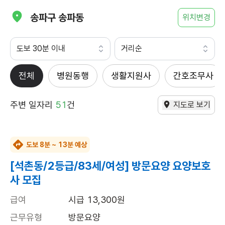
송파구 송파동
위치변경
도보 30분 이내
거리순
전체
병원동행
생활지원사
간호조무사
주변 일자리
51
건
지도로 보기
도보 8분 ~ 13분 예상
[석촌동/2등급/83세/여성] 방문요양 요양보호
사 모집
급여
시급 13,300원
근무유형
방문요양