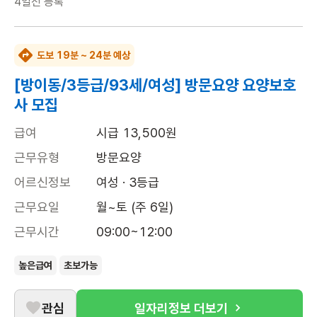
4일전
등록
도보 19분 ~ 24분 예상
[방이동/3등급/93세/여성] 방문요양 요양보호
사 모집
급여
시급 13,500원
근무유형
방문요양
어르신정보
여성 · 3등급
근무요일
월~토 (주 6일)
근무시간
09:00~12:00
높은급여
초보가능
관심
일자리정보 더보기