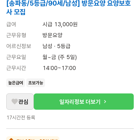
[송파동/5등급/90세/남성] 방문요양 요양보호
사 모집
급여
시급 13,000원
근무유형
방문요양
어르신정보
남성 · 5등급
근무요일
월~금 (주 5일)
근무시간
14:00~17:00
높은급여
초보가능
관심
일자리정보 더보기
17시간전
등록