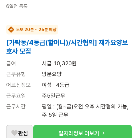
6일전
등록
도보 20분 ~ 25분 예상
[가락동/4등급(할머니)/시간협의] 재가요양보
호사 모집
급여
시급 10,320원
근무유형
방문요양
어르신정보
여성 · 4등급
근무요일
주5일근무
근무시간
평일 : (월~금)오전 오후 시간협의 가능, 
주 5일 근무
관심
일자리정보 더보기