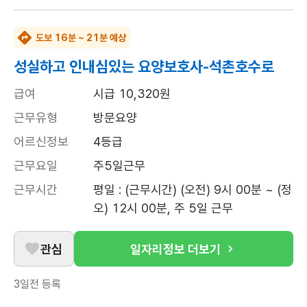
도보 16분 ~ 21분 예상
성실하고 인내심있는 요양보호사-석촌호수로
급여
시급 10,320원
근무유형
방문요양
어르신정보
4등급
근무요일
주5일근무
근무시간
평일 : (근무시간) (오전) 9시 00분 ~ (정
오) 12시 00분, 주 5일 근무
관심
일자리정보 더보기
3일전
등록