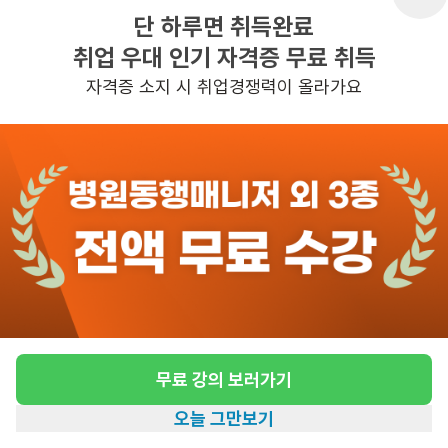
어르신정보
4등급
단 하루면 취득완료
근무요일
주5일근무
취업 우대 인기 자격증 무료 취득
자격증 소지 시 취업경쟁력이 올라가요
근무시간
평일 : 근무시간 - 09:30~ 12:30 또는 
10:00~13:00으로 협의 가능 

주5일 근무이나 주6일로 협의가능, 주 5
일 근무
높은급여
관심
일자리정보 더보기
1시간전
등록
무료 강의 보러가기
도보 22분 ~ 27분 예상
오늘 그만보기
홈
일자리찾기
아카데미
혜택
내 정보
[잠실레이크팰리스]4등급 할머니 오후4시~7