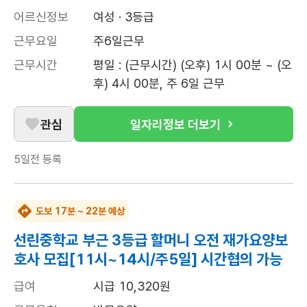
어르신정보
여성 · 3등급
근무요일
주6일근무
근무시간
평일 : (근무시간) (오후) 1시 00분 ~ (오
후) 4시 00분, 주 6일 근무
관심
일자리정보 더보기
5일전
등록
도보 17분 ~ 22분 예상
선린중학교 부근 3등급 할머니 오전 재가요양보
호사 모집[11시~14시/주5일] 시간협의 가능
급여
시급 10,320원