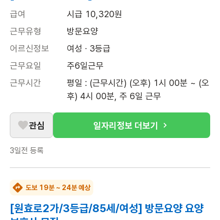
급여
시급 10,320원
근무유형
방문요양
어르신정보
여성 · 3등급
근무요일
주6일근무
근무시간
평일 : (근무시간) (오후) 1시 00분 ~ (오
후) 4시 00분, 주 6일 근무
관심
일자리정보 더보기
3일전
등록
도보 19분 ~ 24분 예상
[원효로2가/3등급/85세/여성] 방문요양 요양