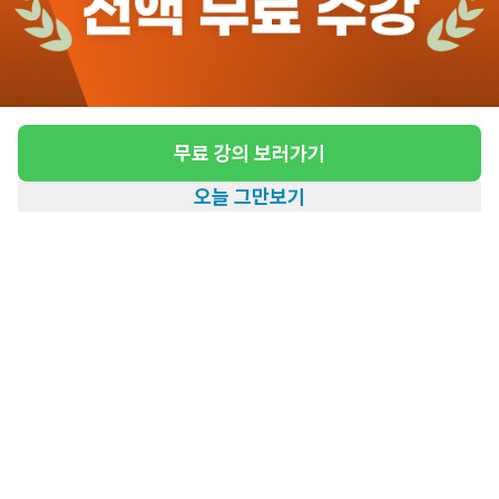
도보 23분 ~ 28분 예상
[한강로2가 181/3등급/88세/여성] 입주요양
요양보호사 모집
급여
월급 3,500,000원
무료 강의 보러가기
근무유형
입주요양
오늘 그만보기
어르신정보
여성 · 3등급
홈
일자리찾기
아카데미
혜택
내 정보
근무요일
월, 화, 수, 목, 금, 일 (주 6일)
근무시간
종일 근무
높은급여
초보가능
관심
일자리정보 더보기
11일전
등록