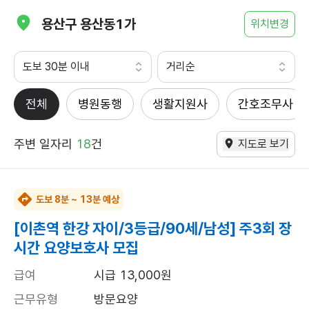
용산구 용산동1가
위치변경
도보 30분 이내
거리순
전체
병원동행
생활지원사
간호조무사
주변 일자리
18
건
지도로 보기
도보 8분 ~ 13분 예상
[이촌역 한강 자이/3등급/90세/남성] 주3회 장
시간 요양보호사 모집
급여
시급 13,000원
근무유형
방문요양