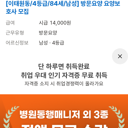
[이태원동/4등급/84세/남성] 방문요양 요양보
호사 모집
급여
시급 14,000원
근무유형
방문요양
어르신정보
남성 · 4등급
근무요일
월~금 (주 5일)
근무시간
14:00~17:00
단 하루면 취득완료
취업 우대 인기 자격증 무료 취득
높은급여
초보가능
자격증 소지 시 취업경쟁력이 올라가요
관심
일자리정보 더보기
7일전
등록