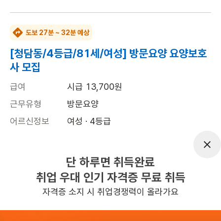
도보 27분 ~ 32분 예상
[청담동/4등급/81세/여성] 방문요양 요양보호
사 모집
급여
시급 13,700원
근무유형
방문요양
어르신정보
여성 · 4등급
근무요일
월, 수, 금 (주 3일)
근무시간
14:00~17:00
단 하루면 취득완료
취업 우대 인기 자격증 무료 취득
높은급여
초보가능
자격증 소지 시 취업경쟁력이 올라가요
관심
일자리정보 더보기