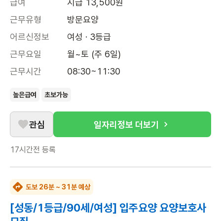
급여
시급 13,500원
근무유형
방문요양
어르신정보
여성 · 3등급
근무요일
월~토 (주 6일)
근무시간
08:30~11:30
높은급여
초보가능
관심
일자리정보 더보기
17시간전
등록
도보 26분 ~ 31분 예상
[성동/1등급/90세/여성] 입주요양 요양보호사