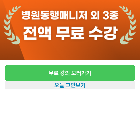
9일전
등록
도보 27분 ~ 32분 예상
[청담동/4등급/81세/여성] 방문요양 요양보호
사 모집
급여
시급 13,700원
무료 강의 보러가기
근무유형
방문요양
오늘 그만보기
어르신정보
여성 · 4등급
홈
일자리찾기
아카데미
혜택
내 정보
근무요일
월, 수, 금 (주 3일)
근무시간
15:00~18:00
높은급여
초보가능