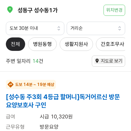
성동구 성수동1가
위치변경
도보 30분 이내
거리순
전체
병원동행
생활지원사
간호조무사
주변 일자리
14
건
지도로 보기
도보 14분 ~ 19분 예상
[성수동 주3회 4등급 할머니]독거어르신 방문
요양보호사 구인
급여
시급 10,320원
근무유형
방문요양