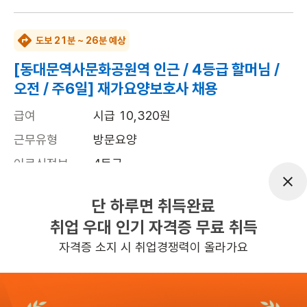
도보 21분 ~ 26분 예상
[동대문역사문화공원역 인근 / 4등급 할머님 /
오전 / 주6일] 재가요양보호사 채용
급여
시급 10,320원
근무유형
방문요양
어르신정보
4등급
근무요일
주6일근무
단 하루면 취득완료
근무시간
평일 : (근무시간) (오전) 9시 30분 ~ (오
취업 우대 인기 자격증 무료 취득
후) 12시 30분, 주 6일 근무
자격증 소지 시 취업경쟁력이 올라가요
관심
일자리정보 더보기
15시간전
등록