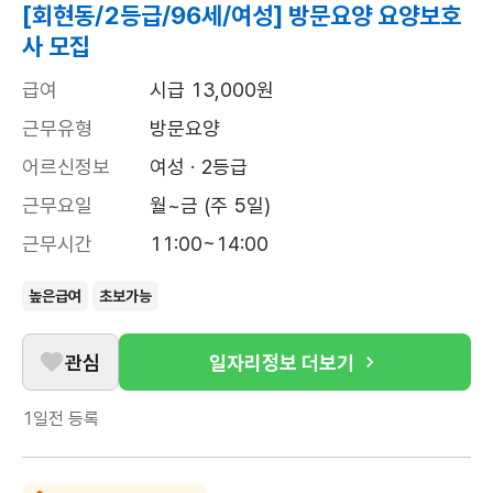
[회현동/2등급/96세/여성] 방문요양 요양보호
사 모집
급여
시급 13,000원
근무유형
방문요양
어르신정보
여성 · 2등급
근무요일
월~금 (주 5일)
근무시간
11:00~14:00
높은급여
초보가능
관심
일자리정보 더보기
1일전
등록