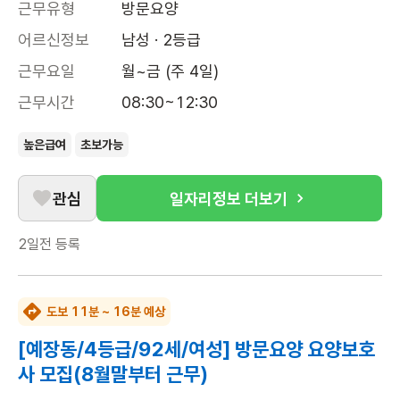
근무유형
방문요양
어르신정보
남성 · 2등급
근무요일
월~금 (주 4일)
근무시간
08:30~12:30
높은급여
초보가능
관심
일자리정보 더보기
2일전
등록
도보 11분 ~ 16분 예상
[예장동/4등급/92세/여성] 방문요양 요양보호
사 모집(8월말부터 근무)