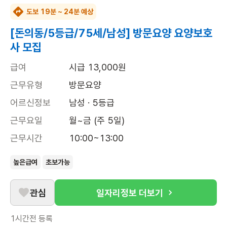
도보 19분 ~ 24분 예상
[돈의동/5등급/75세/남성] 방문요양 요양보호
사 모집
급여
시급 13,000원
근무유형
방문요양
어르신정보
남성 · 5등급
근무요일
월~금 (주 5일)
근무시간
10:00~13:00
높은급여
초보가능
관심
일자리정보 더보기
1시간전
등록