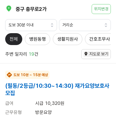
중구 충무로2가
위치변경
도보 30분 이내
거리순
전체
병원동행
생활지원사
간호조무사
주변 일자리
19
건
지도로 보기
도보 10분 ~ 15분 예상
(필동/2등급/10:30~14:30) 재가요양보호사
모집
급여
시급 10,320원
근무유형
방문요양