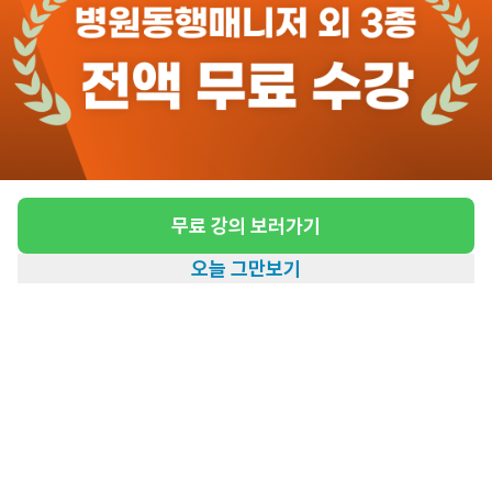
도보 23분 ~ 28분 예상
[후암동/2등급] 재가요양보호사 구인
급여
시급 10,320원
근무유형
방문요양
무료 강의 보러가기
어르신정보
여성 · 2등급
오늘 그만보기
근무요일
주5일근무
홈
일자리찾기
아카데미
혜택
내 정보
근무시간
평일 : (근무시간) (오전) 9시 00분 ~ (오
후) 1시 00분, 주 5일 근무
관심
일자리정보 더보기
1일전
등록