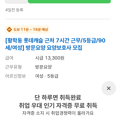
4일전
등록
도보 11분 ~ 16분 예상
[황학동 롯데캐슬 근처 7시간 근무/5등급/90
세/여성] 방문요양 요양보호사 모집
급여
시급 13,300원
근무유형
방문요양
어르신정보
여성 · 5등급
근무요일
월~토 (주 6일)
근무시간
10:00~17:00
단 하루면 취득완료
취업 우대 인기 자격증 무료 취득
높은급여
초보가능
자격증 소지 시 취업경쟁력이 올라가요