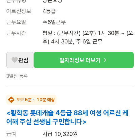
근무유형
방문요양
어르신정보
4등급
근무요일
주6일근무
근무시간
평일 : (근무시간) (오후) 1시 30분 ~ (오
후) 4시 30분, 주 6일 근무
관심
일자리정보 더보기
3일전
등록
도보 5분 ~ 10분 예상
<황학동 롯데캐슬 4등급 88세 여성 어르신 케
어해 주실 선생님 구인합니다>
급여
시급 10,320원