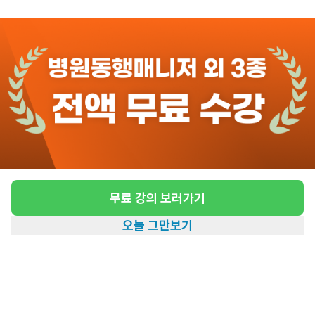
관심
일자리정보 더보기
11일전
등록
도보 13분 ~ 18분 예상
[창신동/4등급/80세/여성] 방문요양 요양보호
사 모집
급여
시급 12,500원 ~ 13,300원
무료 강의 보러가기
근무유형
방문요양
오늘 그만보기
어르신정보
여성 · 4등급
홈
일자리찾기
아카데미
혜택
내 정보
근무요일
월~금 (주 5일)
근무시간
09:00~12:00
높은급여
초보가능