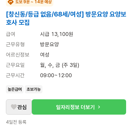
도보 9분 ~ 14분 예상
[창신동/등급 없음/68세/여성] 방문요양 요양보
호사 모집
급여
시급 13,100원
근무유형
방문요양
어르신정보
여성
근무요일
월, 수, 금 (주 3일)
근무시간
09:00~12:00
높은급여
초보가능
관심
일자리정보 더보기
4일전
등록