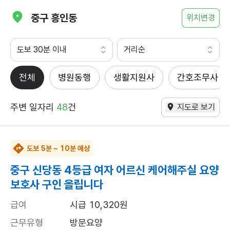
중구 흥인동
위치변경
도보 30분 이내
거리순
전체
병원동행
생활지원사
간호조무사
주변 일자리
48
건
지도로 보기
도보 5분 ~ 10분 예상
중구 신당동 4등급 여자 어르신 케어해주실 요양
보호사 구인 올립니다
급여
시급 10,320원
근무유형
방문요양