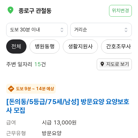
종로구 관철동
위치변경
도보 30분 이내
거리순
전체
병원동행
생활지원사
간호조무사
주변 일자리
15
건
지도로 보기
도보 9분 ~ 14분 예상
[돈의동/5등급/75세/남성] 방문요양 요양보호
사 모집
급여
시급 13,000원
근무유형
방문요양