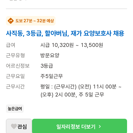
도보 27분 ~ 32분 예상
사직동, 3등급, 할아버님, 재가 요양보호사 채용
급여
시급 10,320원 ~ 13,500원
근무유형
방문요양
어르신정보
3등급
근무요일
주5일근무
근무시간
평일 : (근무시간) (오전) 11시 00분 ~ 
(오후) 2시 00분, 주 5일 근무
높은급여
관심
일자리정보 더보기