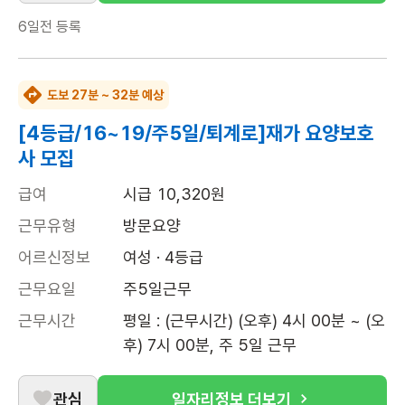
6일전
등록
도보 27분 ~ 32분 예상
[4등급/16~19/주5일/퇴계로]재가 요양보호
사 모집
급여
시급 10,320원
근무유형
방문요양
어르신정보
여성 · 4등급
근무요일
주5일근무
근무시간
평일 : (근무시간) (오후) 4시 00분 ~ (오
후) 7시 00분, 주 5일 근무
관심
일자리정보 더보기