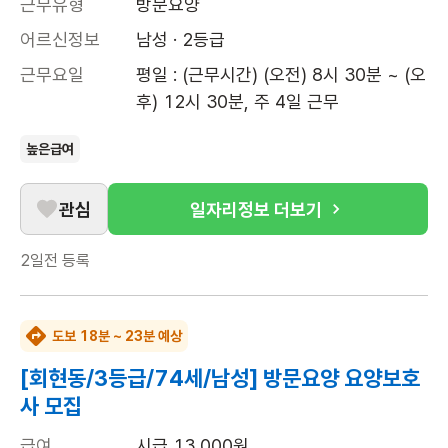
근무유형
방문요양
어르신정보
남성 · 2등급
근무요일
평일 : (근무시간) (오전) 8시 30분 ~ (오
후) 12시 30분, 주 4일 근무
높은급여
관심
일자리정보 더보기
2일전
등록
도보 18분 ~ 23분 예상
[회현동/3등급/74세/남성] 방문요양 요양보호
사 모집
급여
시급 13,000원