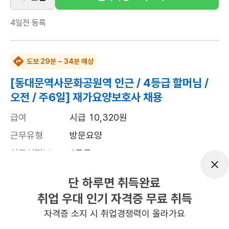
4일전
등록
도보 29분 ~ 34분 예상
[동대문역사문화공원역 인근 / 4등급 할머님 /
오전 / 주6일] 재가요양보호사 채용
급여
시급 10,320원
근무유형
방문요양
어르신정보
4등급
근무요일
주6일근무
단 하루면 취득완료
근무시간
평일 : (근무시간) (오전) 9시 30분 ~ (오
취업 우대 인기 자격증 무료 취득
후) 12시 30분, 주 6일 근무
자격증 소지 시 취업경쟁력이 올라가요