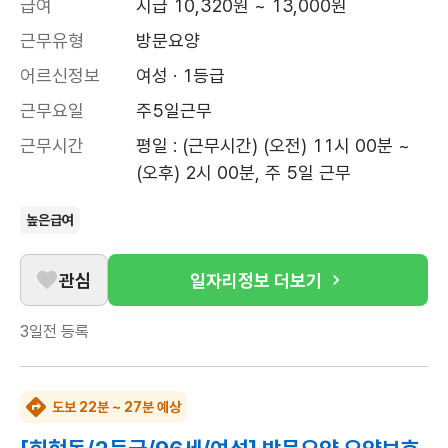
급여
시급 10,320원 ~ 13,000원
근무유형
방문요양
어르신정보
여성 · 1등급
근무요일
주5일근무
근무시간
평일 : (근무시간) (오전) 11시 00분 ~ 
(오후) 2시 00분, 주 5일 근무
높은급여
관심
일자리정보 더보기
3일전
등록
도보 22분 ~ 27분 예상