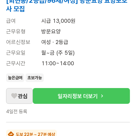
[회현동/2등급/96세/여성] 방문요양 요양보호
사 모집
급여
시급 13,000원
근무유형
방문요양
어르신정보
여성 · 2등급
근무요일
월~금 (주 5일)
근무시간
11:00~14:00
높은급여
초보가능
관심
일자리정보 더보기
4일전
등록
도보 22분 ~ 27분 예상