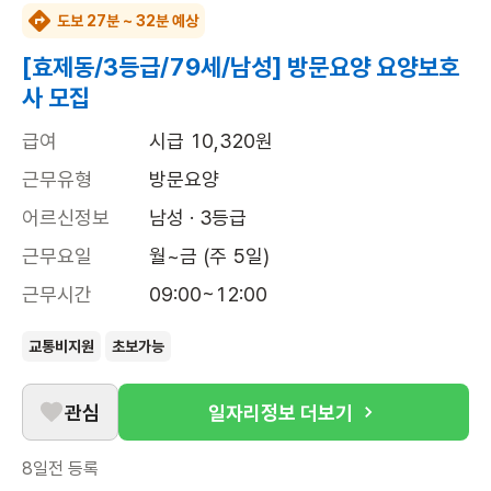
도보 27분 ~ 32분 예상
[효제동/3등급/79세/남성] 방문요양 요양보호
사 모집
급여
시급 10,320원
근무유형
방문요양
어르신정보
남성 · 3등급
근무요일
월~금 (주 5일)
근무시간
09:00~12:00
교통비지원
초보가능
관심
일자리정보 더보기
8일전
등록