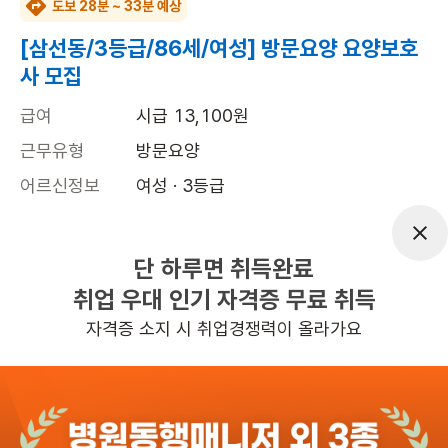
도보 28분 ~ 33분 예상
[삼선동/3등급/86세/여성] 방문요양 요양보호
사 모집
급여
시급 13,100원
근무유형
방문요양
어르신정보
여성 · 3등급
근무요일
월~토 (주 6일)
근무시간
10:00~13:00
단 하루면 취득완료
취업 우대 인기 자격증 무료 취득
높은급여
초보가능
자격증 소지 시 취업경쟁력이 올라가요
관심
일자리정보 더보기
11일전
등록