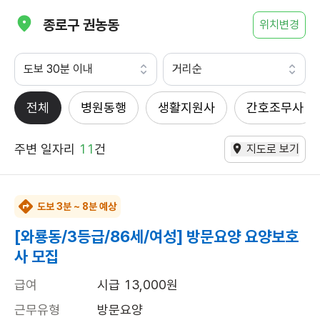
종로구 권농동
위치변경
도보 30분 이내
거리순
전체
병원동행
생활지원사
간호조무사
주변 일자리
11
건
지도로 보기
도보 3분 ~ 8분 예상
[와룡동/3등급/86세/여성] 방문요양 요양보호
사 모집
급여
시급 13,000원
근무유형
방문요양