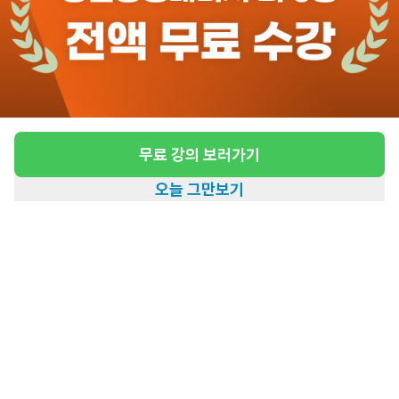
도보 29분 ~ 34분 예상
(필동/2등급/10:30~14:30) 재가요양보호사
모집
급여
시급 10,320원
무료 강의 보러가기
근무유형
방문요양
오늘 그만보기
어르신정보
남성 · 2등급
홈
일자리찾기
아카데미
혜택
내 정보
근무요일
주5일근무
근무시간
10:30~14:30
관심
일자리정보 더보기
3일전
등록