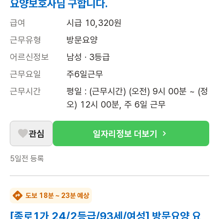
요양보호사님 구합니다.
급여
시급 10,320원
근무유형
방문요양
어르신정보
남성 · 3등급
근무요일
주6일근무
근무시간
평일 : (근무시간) (오전) 9시 00분 ~ (정
오) 12시 00분, 주 6일 근무
관심
일자리정보 더보기
5일전
등록
도보 18분 ~ 23분 예상
[종로1가 24/2등급/93세/여성] 방문요양 요