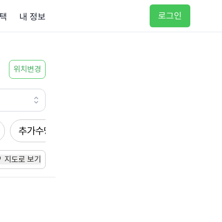
로그인
택
내 정보
위치변경
추가수당
방문요양
입주요양
방문목욕
지도로 보기