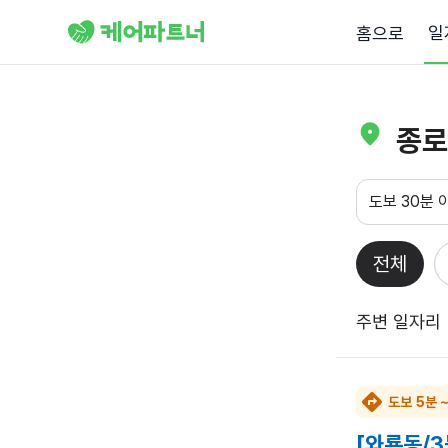
일
홈으로
종로
도보 30분 
전체
주변 일자리
도보 5분 
[와룡동/3