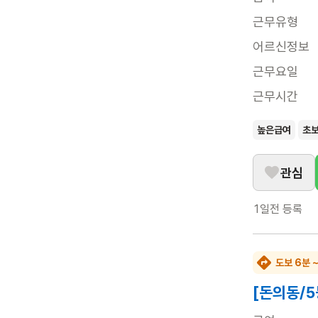
근무유형
어르신정보
근무요일
근무시간
높은급여
초
관심
1일전
등록
도보 6분 
[돈의동/