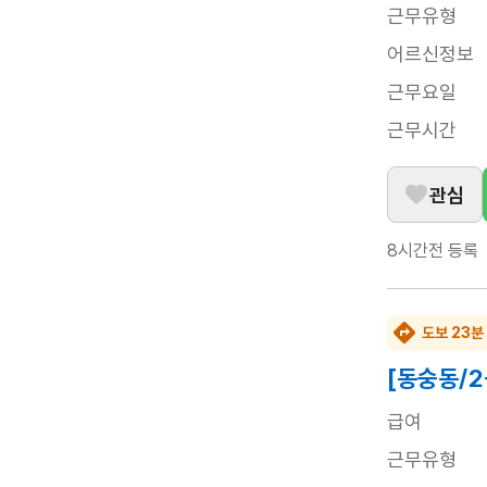
근무유형
어르신정보
근무요일
근무시간
관심
8시간전
등록
도보 23분
[동숭동/
급여
근무유형