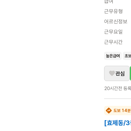
급여
근무유형
어르신정보
근무요일
근무시간
높은급여
초
관심
20시간전
등
도보 14분
[효제동/