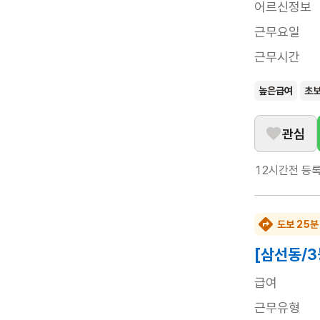
어르신정보
근무요일
근무시간
높은급여
초
관심
12시간전
등
도보 25분
[삼선동/3
급여
근무유형