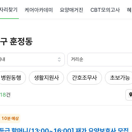
자리찾기
케어아카데미
요양매거진
CBT모의고사
혜
구 훈정동
이내
거리순
병원동행
생활지원사
간호조무사
초보가능
18
건
~ 10분 예상
등급 할머니/13:00~16:00] 재가 요양보호사 모집