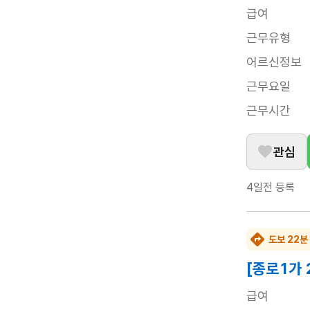
급여
근무유형
어르신정보
근무요일
근무시간
관심
4일전
등록
도보 22분
[종로1가 
급여