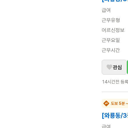
급여
근무유형
어르신정보
근무요일
근무시간
관심
14시간전
등
도보 5분 
[와룡동/3
급여