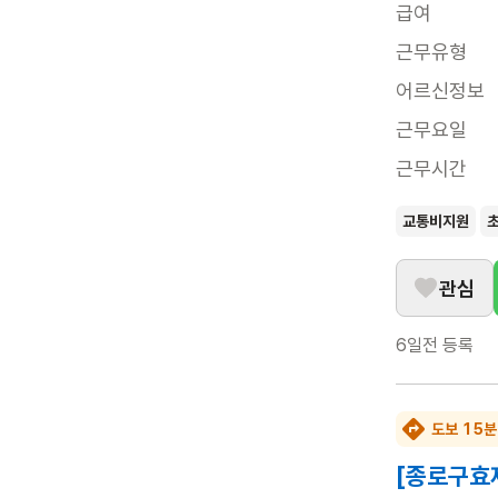
급여
근무유형
어르신정보
근무요일
근무시간
교통비지원
관심
6일전
등록
도보 15분
[종로구효