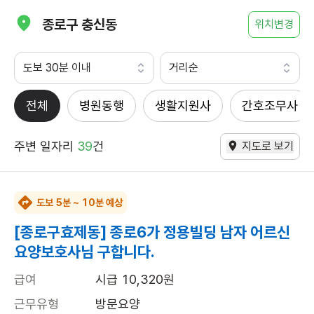
종로구 충신동
위치변경
도보 30분 이내
거리순
전체
병원동행
생활지원사
간호조무사
주변 일자리
39
건
지도로 보기
도보 5분 ~ 10분 예상
[종로구효제동] 종로6가 정용빌딩 남자 어르신
요양보호사님 구합니다.
급여
시급 10,320원
근무유형
방문요양