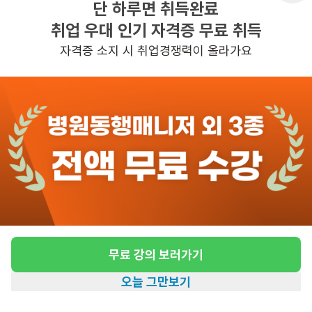
단 하루면 취득완료
취업 우대 인기 자격증 무료 취득
높은급여
자격증 소지 시 취업경쟁력이 올라가요
관심
일자리정보 더보기
5일전
등록
도보 14분 ~ 19분 예상
[창신동/등급 없음/68세/여성] 방문요양 요양보
호사 모집
급여
시급 13,100원
무료 강의 보러가기
근무유형
방문요양
오늘 그만보기
어르신정보
여성
홈
일자리찾기
아카데미
혜택
내 정보