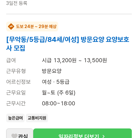
3일전
등록
도보 24분 ~ 29분 예상
[무악동/5등급/84세/여성] 방문요양 요양보호
사 모집
급여
시급 13,200원 ~ 13,500원
근무유형
방문요양
어르신정보
여성 · 5등급
근무요일
월~토 (주 6일)
근무시간
08:00~18:00
높은급여
교통비지원
관심
일자리정보 더보기