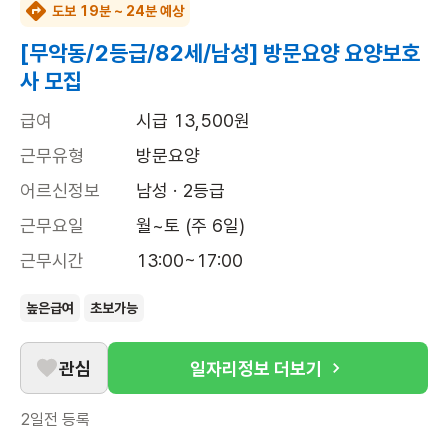
도보 19분 ~ 24분 예상
[무악동/2등급/82세/남성] 방문요양 요양보호
사 모집
급여
시급 13,500원
근무유형
방문요양
어르신정보
남성 · 2등급
근무요일
월~토 (주 6일)
근무시간
13:00~17:00
높은급여
초보가능
관심
일자리정보 더보기
2일전
등록