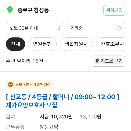
종로구 창성동
위치변경
도보 30분 이내
거리순
전체
병원동행
생활지원사
간호조무사
주변 일자리
16
건
지도로 보기
도보 7분 ~ 12분 예상
[ 신교동 / 4등급 / 할머니 / 09:00~12:00 ]
재가요양보호사 모집
급여
시급 10,320원 ~ 13,100원
근무유형
방문요양