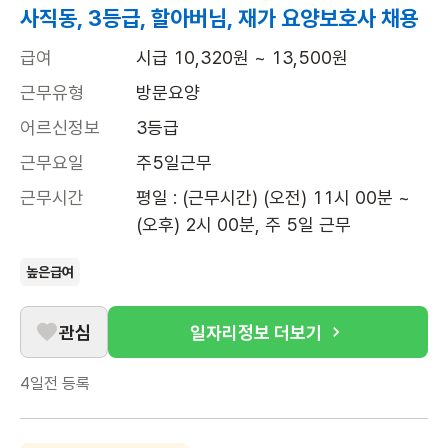
사직동, 3등급, 할아버님, 재가 요양보호사 채용
급여
시급 10,320원 ~ 13,500원
근무유형
방문요양
어르신정보
3등급
근무요일
주5일근무
근무시간
평일 : (근무시간) (오전) 11시 00분 ~ 
(오후) 2시 00분, 주 5일 근무
높은급여
관심
일자리정보 더보기
4일전
등록