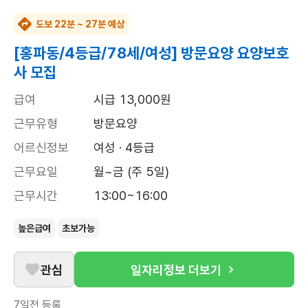
도보 22분 ~ 27분 예상
[홍파동/4등급/78세/여성] 방문요양 요양보호
사 모집
급여
시급 13,000원
근무유형
방문요양
어르신정보
여성 · 4등급
근무요일
월~금 (주 5일)
근무시간
13:00~16:00
높은급여
초보가능
관심
일자리정보 더보기
7일전
등록