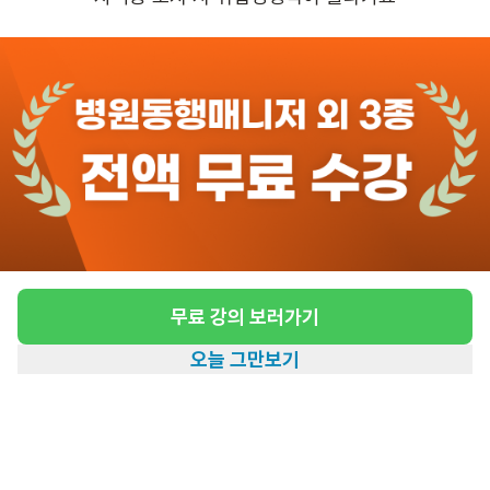
관심
일자리정보 더보기
4일전
등록
도보 24분 ~ 29분 예상
[무악동/5등급/84세/여성] 방문요양 요양보호
사 모집
급여
시급 13,500원
무료 강의 보러가기
근무유형
방문요양
오늘 그만보기
어르신정보
여성 · 5등급
홈
일자리찾기
아카데미
혜택
내 정보
근무요일
월~금 (주 5일)
근무시간
14:00~17:00