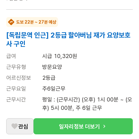
도보 22분 ~ 27분 예상
[독립문역 인근] 2등급 할아버님 재가 요양보호
사 구인
급여
시급 10,320원
근무유형
방문요양
어르신정보
2등급
근무요일
주6일근무
근무시간
평일 : (근무시간) (오후) 1시 00분 ~ (오
후) 5시 00분, 주 6일 근무
관심
일자리정보 더보기