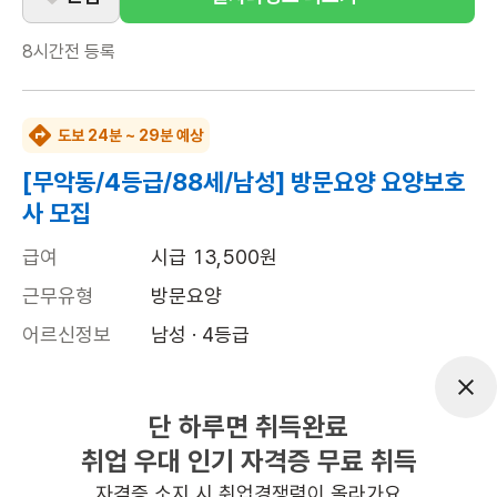
8시간전
등록
도보 24분 ~ 29분 예상
[무악동/4등급/88세/남성] 방문요양 요양보호
사 모집
급여
시급 13,500원
근무유형
방문요양
어르신정보
남성 · 4등급
근무요일
월~토 (주 6일)
근무시간
09:00~12:00
단 하루면 취득완료
취업 우대 인기 자격증 무료 취득
높은급여
초보가능
자격증 소지 시 취업경쟁력이 올라가요