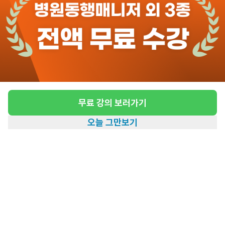
도보 17분 ~ 22분 예상
성북구 동대문구 요양원 요양보호사 (주주야야
휴휴 또는 Day 2명) - 전화문의는 받지 않습니
다.
무료 강의 보러가기
급여
월급 2,470,000원
오늘 그만보기
근무유형
시설요양
홈
일자리찾기
아카데미
혜택
내 정보
근무요일
주5일근무
근무시간
평일 : 주간 근무 0900 – 1800 / 8시간 
근무, 1시간 휴식 (1300 – 1400)

저녁 근무 1800 – 다음날 0900 / 9시
간 근무, 6시간 휴식 (야간타임은  5시간 
근무, 3시간 휴식)
