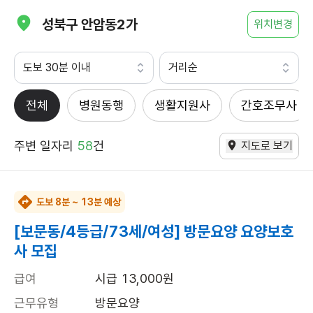
성북구 안암동2가
위치변경
도보 30분 이내
거리순
전체
병원동행
생활지원사
간호조무사
주변 일자리
58
건
지도로 보기
도보 8분 ~ 13분 예상
[보문동/4등급/73세/여성] 방문요양 요양보호
사 모집
급여
시급 13,000원
근무유형
방문요양