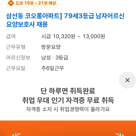
도보 16분 ~ 21분 예상
삼선동 코오롱아파트] 79세3등급 남자어르신
요양보호사 채용
급여
시급 10,320원 ~ 13,000원
근무유형
방문요양
어르신정보
남성 · 3등급
근무요일
주6일근무
근무시간
평일 : (근무시간) (오후) 1시 00분 ~ (오
후) 4시 00분, 주 6일 근무
단 하루면 취득완료
취업 우대 인기 자격증 무료 취득
높은급여
자격증 소지 시 취업경쟁력이 올라가요
관심
일자리정보 더보기
6일전
등록