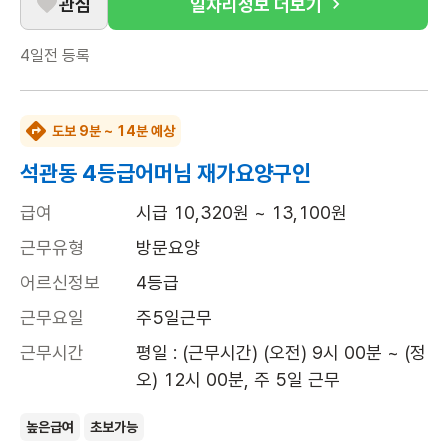
관심
일자리정보 더보기
4일전
등록
도보 9분 ~ 14분 예상
석관동 4등급어머님 재가요양구인
급여
시급 10,320원 ~ 13,100원
근무유형
방문요양
어르신정보
4등급
근무요일
주5일근무
근무시간
평일 : (근무시간) (오전) 9시 00분 ~ (정
오) 12시 00분, 주 5일 근무
높은급여
초보가능