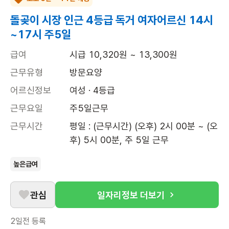
돌곶이 시장 인근 4등급 독거 여자어르신 14시
~17시 주5일
급여
시급 10,320원 ~ 13,300원
근무유형
방문요양
어르신정보
여성 · 4등급
근무요일
주5일근무
근무시간
평일 : (근무시간) (오후) 2시 00분 ~ (오
후) 5시 00분, 주 5일 근무
높은급여
관심
일자리정보 더보기
2일전
등록