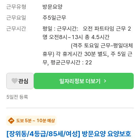
근무유형
방문요양
근무요일
주5일근무
근무시간
평일 : 근무시간:   오전 파트타임 근무 2
명 오전8시~13시 총 4.5시간

                  (격주 토요일 근무-평일대체
휴무) 각 휴게시간 30분 별도, 주 5일 근
무, 평균근무시간 : 22
관심
일자리정보 더보기
5일전
등록
도보 5분 ~ 10분 예상
[장위동/4등급/85세/여성] 방문요양 요양보호