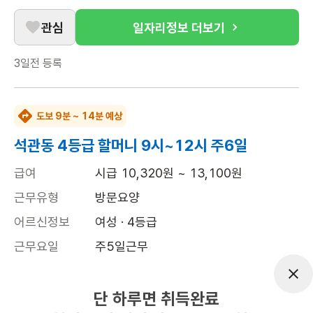
관심
일자리정보 더보기
3일전
등록
도보 9분 ~ 14분 예상
석관동 4등급 할머니 9시~12시 주6일
급여
시급 10,320원 ~ 13,100원
근무유형
방문요양
어르신정보
여성 · 4등급
근무요일
주5일근무
근무시간
평일 : (근무시간) (오전) 9시 00분 ~ (정
오) 12시 00분, 주 5일 근무
단 하루면 취득완료