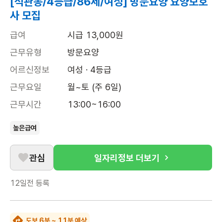
[석관동/4등급/86세/여성] 방문요양 요양보호
사 모집
급여
시급 13,000원
근무유형
방문요양
어르신정보
여성 · 4등급
근무요일
월~토 (주 6일)
근무시간
13:00~16:00
높은급여
관심
일자리정보 더보기
12일전
등록
도보 6분 ~ 11분 예상