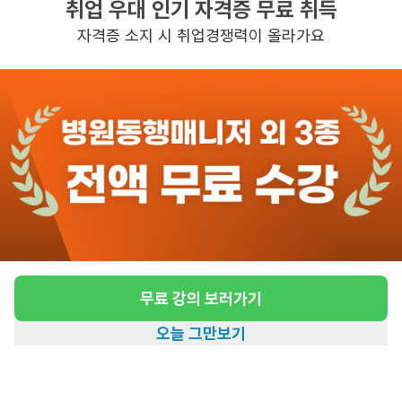
취업 우대 인기 자격증 무료 취득
높은급여
자격증 소지 시 취업경쟁력이 올라가요
관심
일자리정보 더보기
3일전
등록
도보 10분 ~ 15분 예상
[월계동/4등급/85세/여성] 방문요양 요양보호
사 모집
급여
시급 12,500원
무료 강의 보러가기
근무유형
방문요양
오늘 그만보기
어르신정보
여성 · 4등급
홈
일자리찾기
아카데미
혜택
내 정보
근무요일
월~금 (주 5일)