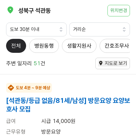
성북구 석관동
위치변경
도보 30분 이내
거리순
전체
병원동행
생활지원사
간호조무사
주변 일자리
51
건
지도로 보기
도보 4분 ~ 9분 예상
[석관동/등급 없음/81세/남성] 방문요양 요양보
호사 모집
급여
시급 14,000원
근무유형
방문요양