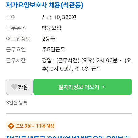
재가요양보호사 채용(석관동)
급여
시급 10,320원
근무유형
방문요양
어르신정보
2등급
근무요일
주5일근무
근무시간
평일 : (근무시간) (오후) 2시 00분 ~ (오
후) 6시 00분, 주 5일 근무
관심
일자리정보 더보기
3일전
등록
도보 6분 ~ 11분 예상